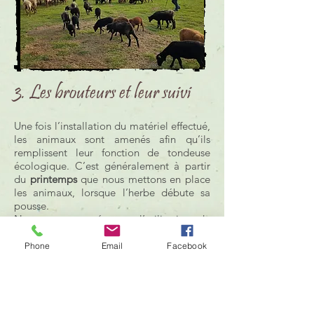
3. Les brouteurs et leur suivi
Une fois l’installation du matériel effectué,
les animaux sont amenés afin qu’ils
remplissent leur fonction de tondeuse
écologique. C’est généralement à partir
du
printemps
que nous mettons en place
les animaux, lorsque l’herbe débute sa
pousse.
Nous avons opté pour l’utilisation de
races rustiques
, parfaitement adaptées à
leurs milieux, qui sont pour la plupart des
Phone
Email
Facebook
races anciennes à faible effectif. Cela
permet de leur retrouver un nouvel intérêt
et ainsi d’assurer leur conservation. Des
abris naturels
leur conviennent
parfaitement durant toute la saison d’éco-